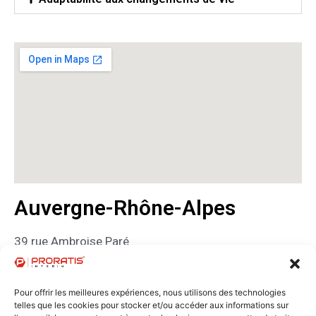
Auvergne-Rhône-Alpes
39 rue Ambroise Paré
69740 Genas
01 83 83 99 10
Pour offrir les meilleures expériences, nous utilisons des technologies
clients : commercial.ra@proratis.fr
telles que les cookies pour stocker et/ou accéder aux informations sur
candidats : rh.ra@proratis.fr